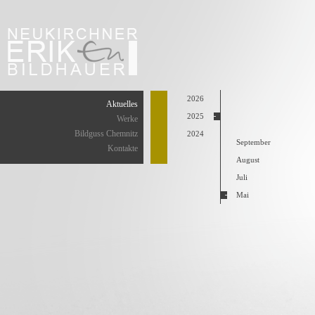
2026
Aktuelles
2025
Werke
Bildguss Chemnitz
2024
September
Kontakte
August
Juli
Mai